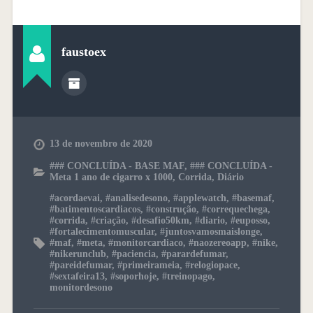
faustoex
13 de novembro de 2020
### CONCLUÍDA - BASE MAF
,
### CONCLUÍDA -
Meta 1 ano de cigarro x 1000
,
Corrida
,
Diário
#acordaevai
,
#analisedesono
,
#applewatch
,
#basemaf
,
#batimentoscardiacos
,
#construção
,
#correquechega
,
#corrida
,
#criação
,
#desafio50km
,
#diario
,
#euposso
,
#fortalecimentomuscular
,
#juntosvamosmaislonge
,
#maf
,
#meta
,
#monitorcardiaco
,
#naozereoapp
,
#nike
,
#nikerunclub
,
#paciencia
,
#parardefumar
,
#pareidefumar
,
#primeirameia
,
#relogiopace
,
#sextafeira13
,
#soporhoje
,
#treinopago
,
monitordesono