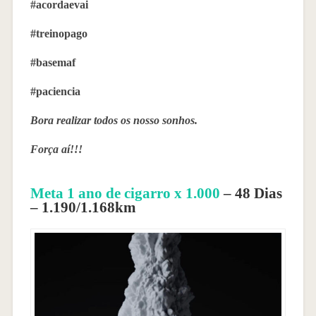
#acordaevai
#treinopago
#basemaf
#paciencia
Bora realizar todos os nosso sonhos.
Força aí!!!
Meta 1 ano de cigarro x 1.000
– 48 Dias
– 1.190/1.168km