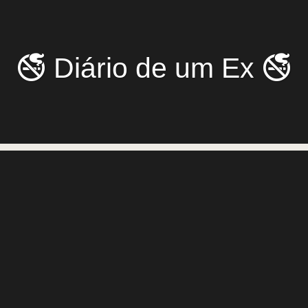
🚭 Diário de um Ex 🚭