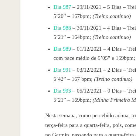
Dia 987
– 29/11/2021 – 5 Dias – Tre
5’20” – 167bpm;
(Treino contínuo)
Dia 988
– 30/11/2021 – 4 Dias – Tre
5’21” – 164bpm;
(Treino contínuo)
Dia 989
– 01/12/2021 – 4 Dias – Tr
com pace médio de 5’05” e 169bpm
Dia 991
– 03/12/2021 – 2 Dias – Tre
5’42” – 167 bpm;
(Treino contínuo)
Dia 993
– 05/12/2021 – 0 Dias – Tre
5’21” – 169bpm;
(Minha Primeira M
Nesta semana, como percebido acima, tro
terça-feira para a quarta-feira, pois, co
no Garmin, passando para a quarta-feira o