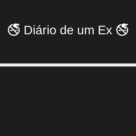
🚭 Diário de um Ex 🚭