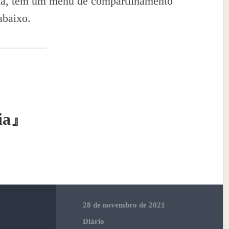
ela, tem um menu de compartilhamento
abaixo.
ia
』
28 de novembro de 2021
Diário