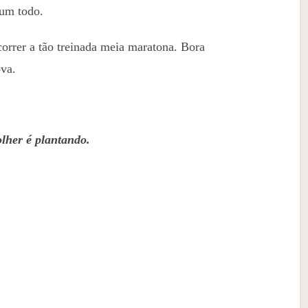
um todo.
orrer a tão treinada meia maratona. Bora
ova.
olher é plantando.