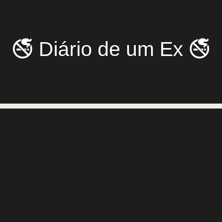
🚭 Diário de um Ex 🚭