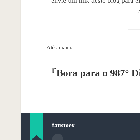
envie um link deste blog para 
Até amanhã.
『
Bora para o 987° D
faustoex