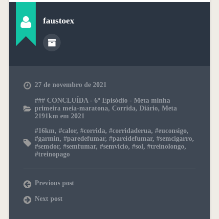
faustoex
27 de novembro de 2021
### CONCLUÍDA - 6º Episódio - Meta minha
primeira meia-maratona
,
Corrida
,
Diário
,
Meta
2191km em 2021
#16km
,
#calor
,
#corrida
,
#corridaderua
,
#euconsigo
,
#garmin
,
#paredefumar
,
#pareidefumar
,
#semcigarro
,
#semdor
,
#semfumar
,
#semvicio
,
#sol
,
#treinolongo
,
#treinopago
Previous post
Next post