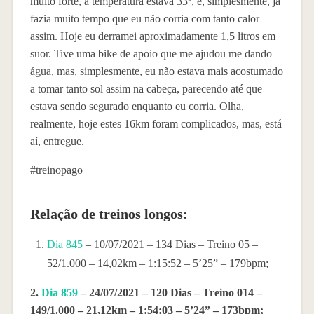
muito forte, a temperatura estava 33º, e, simplesmente, já
fazia muito tempo que eu não corria com tanto calor
assim. Hoje eu derramei aproximadamente 1,5 litros em
suor. Tive uma bike de apoio que me ajudou me dando
água, mas, simplesmente, eu não estava mais acostumado
a tomar tanto sol assim na cabeça, parecendo até que
estava sendo segurado enquanto eu corria. Olha,
realmente, hoje estes 16km foram complicados, mas, está
aí, entregue.
#treinopago
Relação de treinos longos:
Dia 845
– 10/07/2021 – 134 Dias – Treino 05 –
52/1.000 – 14,02km – 1:15:52 – 5’25” – 179bpm;
2.
Dia 859
– 24/07/2021 – 120 Dias – Treino 014 –
149/1.000 – 21,12km – 1:54:03 – 5’24” – 173bpm;