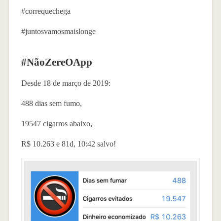
#correquechega
#juntosvamosmaislonge
#NãoZereOApp
Desde 18 de março de 2019:
488 dias sem fumo,
19547 cigarros abaixo,
R$ 10.263 e 81d, 10:42 salvo!