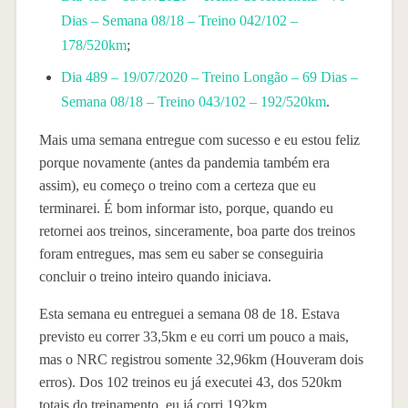
Dias – Semana 08/18 – Treino 042/102 –
178/520km
;
Dia 489 – 19/07/2020 – Treino Longão – 69 Dias –
Semana 08/18 – Treino 043/102 – 192/520km
.
Mais uma semana entregue com sucesso e eu estou feliz
porque novamente (antes da pandemia também era
assim), eu começo o treino com a certeza que eu
terminarei. É bom informar isto, porque, quando eu
retornei aos treinos, sinceramente, boa parte dos treinos
foram entregues, mas sem eu saber se conseguiria
concluir o treino inteiro quando iniciava.
Esta semana eu entreguei a semana 08 de 18. Estava
previsto eu correr 33,5km e eu corri um pouco a mais,
mas o NRC registrou somente 32,96km (Houveram dois
erros). Dos 102 treinos eu já executei 43, dos 520km
totais do treinamento, eu já corri 192km.