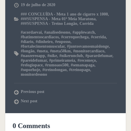
19 de julho de 2020
### CONCLUÍDA - Meta 1 ano de cigarro x 1000
,
###SUSPENSA - Meta 01ª Meia Maratona
,
###SUSPENSA - Treino Longão
,
Corrida
#acordaevai
,
#analisedesono
,
#applewatch
,
#batimentoscardiacos
,
#correquechega
,
#corrida
,
#diario
,
#dinheiro
,
#euposso
,
#fortalecimentomuscular
,
#juntosvamosmaislonge
,
#longão
,
#meta
,
#meta50km
,
#monitorcardiaco
,
#naozereoapp
,
#nike
,
#nikerunclub
,
#parardefumar
,
#pareidefumar
,
#primeirameia
,
#recomeço
,
#relogiopace
,
#rumoaos500
,
#semanapaga
,
#soporhoje
,
#treinolongao
,
#treinopago
,
monitordesono
Previous post
Next post
0 Comments