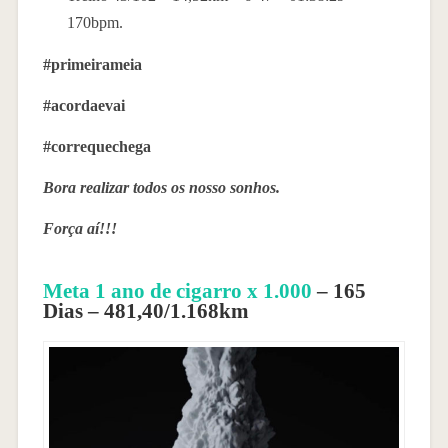
170bpm.
#primeirameia
#acordaevai
#correquechega
Bora realizar todos os nosso sonhos.
Força aí!!!
Meta 1 ano de cigarro x 1.000
– 165
Dias – 481,40/1.168km