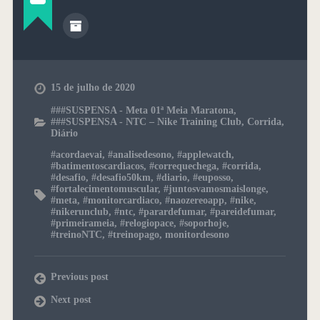
15 de julho de 2020
###SUSPENSA - Meta 01ª Meia Maratona
,
###SUSPENSA - NTC – Nike Training Club
,
Corrida
,
Diário
#acordaevai
,
#analisedesono
,
#applewatch
,
#batimentoscardiacos
,
#correquechega
,
#corrida
,
#desafio
,
#desafio50km
,
#diario
,
#euposso
,
#fortalecimentomuscular
,
#juntosvamosmaislonge
,
#meta
,
#monitorcardiaco
,
#naozereoapp
,
#nike
,
#nikerunclub
,
#ntc
,
#parardefumar
,
#pareidefumar
,
#primeirameia
,
#relogiopace
,
#soporhoje
,
#treinoNTC
,
#treinopago
,
monitordesono
Previous post
Next post