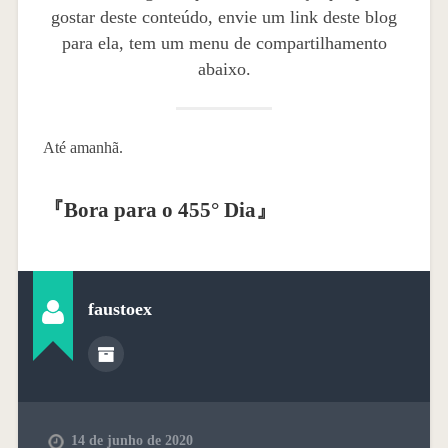
gostar deste conteúdo, envie um link deste blog
para ela, tem um menu de compartilhamento
abaixo.
Até amanhã.
『
Bora para o 455° Dia
』
faustoex
14 de junho de 2020