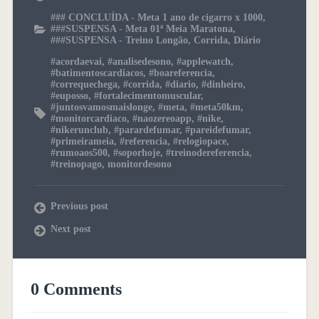
### CONCLUÍDA - Meta 1 ano de cigarro x 1000
,
###SUSPENSA - Meta 01ª Meia Maratona
,
###SUSPENSA - Treino Longão
,
Corrida
,
Diário
#acordaevai
,
#analisedesono
,
#applewatch
,
#batimentoscardiacos
,
#boareferencia
,
#correquechega
,
#corrida
,
#diario
,
#dinheiro
,
#euposso
,
#fortalecimentomuscular
,
#juntosvamosmaislonge
,
#meta
,
#meta50km
,
#monitorcardiaco
,
#naozereoapp
,
#nike
,
#nikerunclub
,
#parardefumar
,
#pareidefumar
,
#primeirameia
,
#referencia
,
#relogiopace
,
#rumoaos500
,
#soporhoje
,
#treinodereferencia
,
#treinopago
,
monitordesono
Previous post
Next post
0 Comments