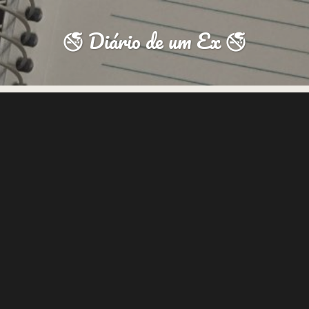
🚭 Diário de um Ex 🚭