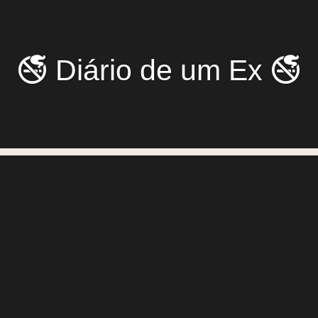
🚭 Diário de um Ex 🚭