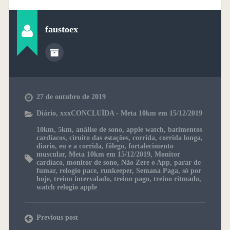
faustoex
27 de outubro de 2019
Diário
,
xxxCONCLUÍDA - Meta 10km em 15/12/2019
10km
,
5km
,
análise de sono
,
apple watch
,
batimentos
cardíacos
,
ciruito das estações
,
corrida
,
corrida longa
,
diario
,
eu e a corrida
,
fôlego
,
fortalecimento
muscular
,
Meta 10km em 15/12/2019
,
Monitor
cardíaco
,
monitor de sono
,
Não Zere o App
,
parar de
fumar
,
relogio pace
,
runkeeper
,
Semana Paga
,
só por
hoje
,
treino intervalado
,
treino pago
,
treino ritmado
,
watch relogio apple
Previous post