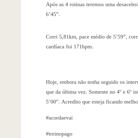
Após as 4 rotinas teremos uma desacele
6’45”.
Corri 5,81km, pace médio de 5’59”, cor
cardíaca foi 171bpm.
Hoje, embora não tenha seguido os inter
que da última vez. Somente no 4º e 6º in
5’00”. Acredito que esteja ficando melho
#acordaevai
#treinopago