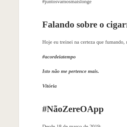
#juntosvamosmaislonge
Falando sobre o cigar
Hoje eu treinei na certeza que fumando, n
#acordeiatempo
Isto não me pertence mais.
Vitória
#NãoZereOApp
Desde 18 de março de 2019: