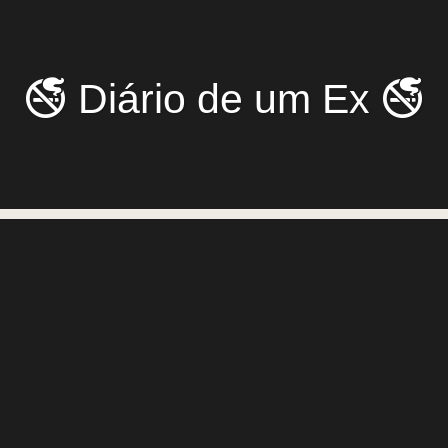
🚭 Diário de um Ex 🚭