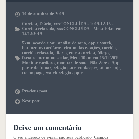
10 de outubro de 2019
Corrida
,
Diário
,
xxxCONCLUÍDA - 2019-12-15 -
Corrida relaxada
,
xxxCONCLUÍDA - Meta 10km em
15/12/2019
5km
,
acorda e vai
,
análise de sono
,
apple watch
,
batimentos cardíacos
,
ciruito das estações
,
corrida
,
corrida relaxada
,
diario
,
eu e a corrida
,
fôlego
,
fortalecimento muscular
,
Meta 10km em 15/12/2019
,
Monitor cardíaco
,
monitor de sono
,
Não Zere o App
,
parar de fumar
,
relogio pace
,
runkeeper
,
só por hoje
,
treino pago
,
watch relogio apple
Previous post
Next post
Deixe um comentário
O seu endereço de e-mail não será publicado.
Campos