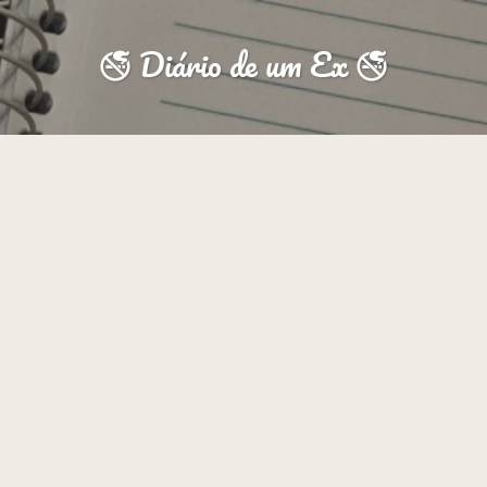
🚭 Diário de um Ex 🚭