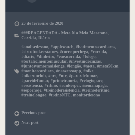
23 de fevereiro de 2020
###REAGENDADA - Meta 01a Meia Maratona
,
Corrida
,
Diário
#analisedesono
,
#applewatch
,
#batimentoscardiacos
,
#circuitodasestacoes
,
#correquechega
,
#corrida
,
#diario
,
#dinheiro
,
#eueacorrida
,
#folego
,
#fortalecimentomuscular
,
#investindocinzas
,
#juntosvamosmaislonge
,
#longão
,
#meta
,
#meta50km
,
#monitorcardiaco
,
#naozereoapp
,
#nike
,
#nikerunclub
,
#nrc
,
#ntc
,
#parardefumar
,
#pareidefumar
,
#primeirameia
,
#relogiopace
,
#resistencia
,
#ritmo
,
#runkeeper
,
#semanapaga
,
#soporhoje
,
#treinoderesistencia
,
#treinoderitmo
,
#treinolongao
,
#treinoNTC
,
monitordesono
Previous post
Next post