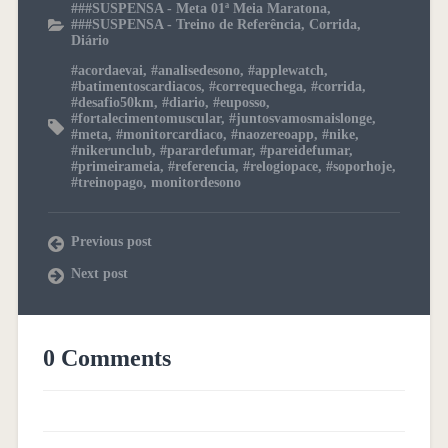
###SUSPENSA - Meta 01ª Meia Maratona
,
###SUSPENSA - Treino de Referência
,
Corrida
,
Diário
#acordaevai
,
#analisedesono
,
#applewatch
,
#batimentoscardiacos
,
#correquechega
,
#corrida
,
#desafio50km
,
#diario
,
#euposso
,
#fortalecimentomuscular
,
#juntosvamosmaislonge
,
#meta
,
#monitorcardiaco
,
#naozereoapp
,
#nike
,
#nikerunclub
,
#parardefumar
,
#pareidefumar
,
#primeirameia
,
#referencia
,
#relogiopace
,
#soporhoje
,
#treinopago
,
monitordesono
Previous post
Next post
0 Comments