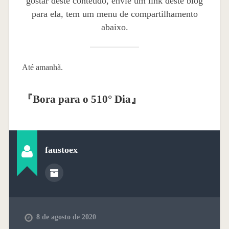
gostar deste conteúdo, envie um link deste blog
para ela, tem um menu de compartilhamento
abaixo.
Até amanhã.
『
Bora para o 510° Dia
』
faustoex
8 de agosto de 2020