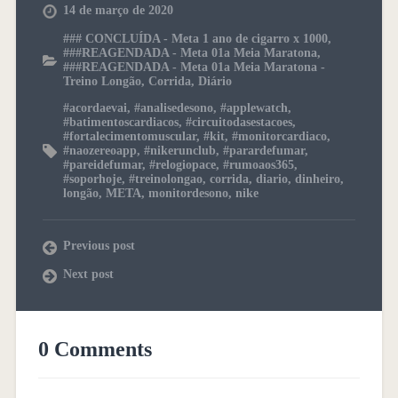
14 de março de 2020
### CONCLUÍDA - Meta 1 ano de cigarro x 1000
,
###REAGENDADA - Meta 01a Meia Maratona
,
###REAGENDADA - Meta 01a Meia Maratona -
Treino Longão
,
Corrida
,
Diário
#acordaevai
,
#analisedesono
,
#applewatch
,
#batimentoscardiacos
,
#circuitodasestacoes
,
#fortalecimentomuscular
,
#kit
,
#monitorcardiaco
,
#naozereoapp
,
#nikerunclub
,
#parardefumar
,
#pareidefumar
,
#relogiopace
,
#rumoaos365
,
#soporhoje
,
#treinolongao
,
corrida
,
diario
,
dinheiro
,
longão
,
META
,
monitordesono
,
nike
Previous post
Next post
0 Comments