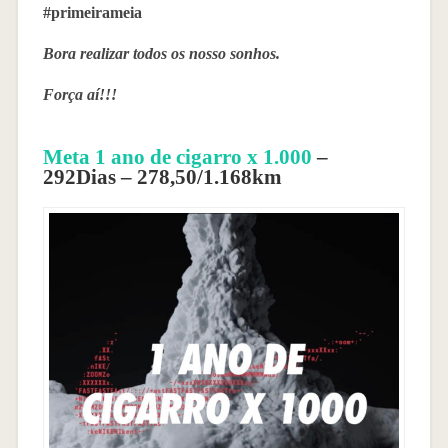
#primeirameia
Bora realizar todos os nosso sonhos.
Força aí!!!
Meta 1 ano de cigarro x 1.000
–
292Dias – 278,50/1.168km