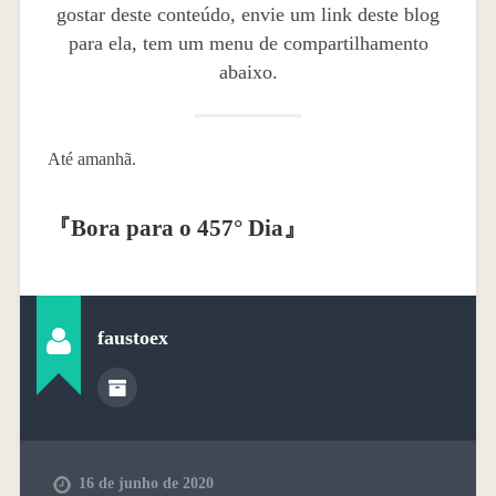
gostar deste conteúdo, envie um link deste blog
para ela, tem um menu de compartilhamento
abaixo.
Até amanhã.
『
Bora para o 457° Dia
』
faustoex
16 de junho de 2020