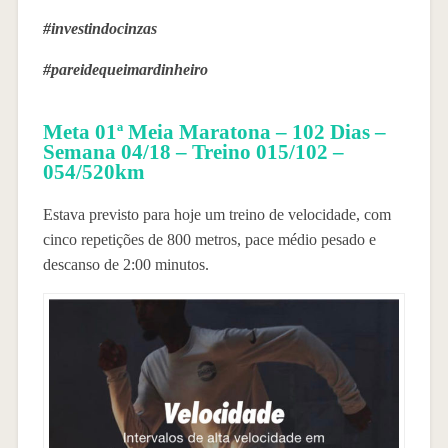
#investindocinzas
#pareidequeimardinheiro
Meta 01ª Meia Maratona – 102 Dias –
Semana 04/18 – Treino 015/102 –
054/520km
Estava previsto para hoje um treino de velocidade, com
cinco repetições de 800 metros, pace médio pesado e
descanso de 2:00 minutos.