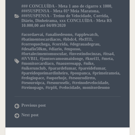
### CONCLUÍDA - Meta 1 ano de cigarro x 1000
,
###SUSPENSA - Meta 01ª Meia Maratona
,
###SUSPENSA - Treino de Velocidade
,
Corrida
,
Diário
,
Dinheirama
,
xxx CONCLUÍDA - Meta R$
10.000,00 até 04/09/2020
#acordaevai
,
#analisedesono
,
#applewatch
,
#batimentoscardiacos
,
#bbdc4
,
#bcff11
,
#correquechega
,
#corrida
,
#degrauadegrau
,
#desafio50km
,
#diario
,
#euposso
,
#fortalecimentomuscular
,
#investindocinzas
,
#itsa4
,
#iVVB11
,
#juntosvamosmaislonge
,
#knri11
,
#meta
,
#monitorcardiaco
,
#naozereoapp
,
#nike
,
#nikerunclub
,
#parardefumar
,
#pareidefumar
,
#pareidequeimardinheiro
,
#poupanca
,
#primeirameia
,
#relogiopace
,
#soporhoje
,
#tesourodireto
,
#tesouroipca
,
#tesouroselic
,
#treinodevelocidade
,
#treinopago
,
#trpl4
,
#velocidade
,
monitordesono
Previous post
Next post