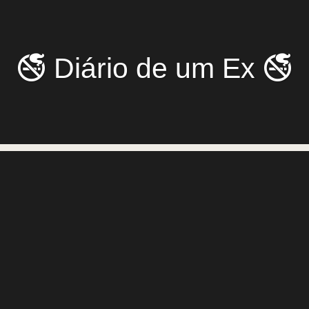
🚭 Diário de um Ex 🚭