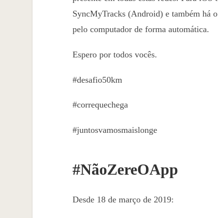
SyncMyTracks (Android) e também há o
pelo computador de forma automática.
Espero por todos vocês.
#desafio50km
#correquechega
#juntosvamosmaislonge
#NãoZereOApp
Desde 18 de março de 2019: