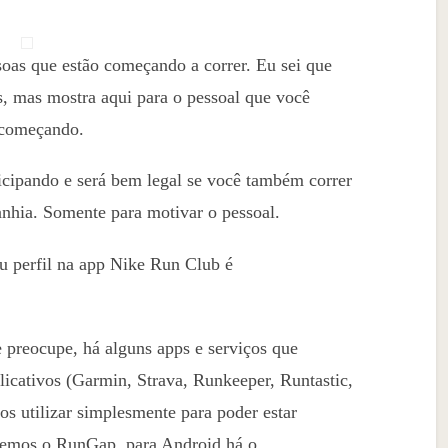
ssoas que estão começando a correr. Eu sei que
, mas mostra aqui para o pessoal que você
o começando.
ticipando e será bem legal se você também correr
nhia. Somente para motivar o pessoal.
eu perfil na app Nike Run Club é
e preocupe, há alguns apps e serviços que
plicativos (Garmin, Strava, Runkeeper, Runtastic,
s utilizar simplesmente para poder estar
 temos o RunGap, para Android há o