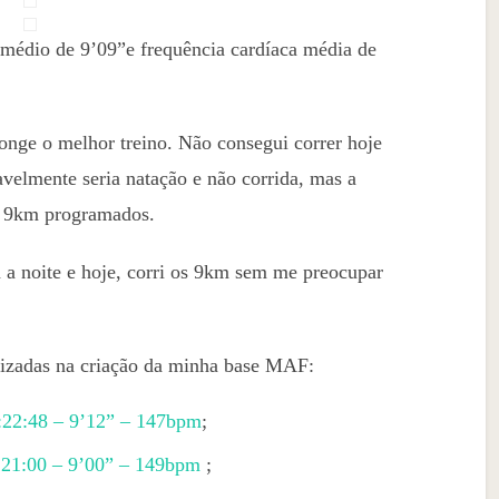
médio de 9’09”e frequência cardíaca média de
longe o melhor treino. Não consegui correr hoje
velmente seria natação e não corrida, mas a
 os 9km programados.
a a noite e hoje, corri os 9km sem me preocupar
alizadas na criação da minha base MAF:
:22:48 – 9’12” – 147bpm
;
1:21:00 – 9’00” – 149bpm
;