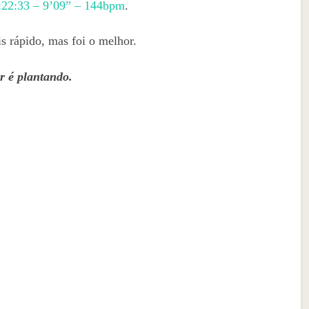
:22:33 – 9’09” – 144bpm
.
is rápido, mas foi o melhor.
r é plantando.