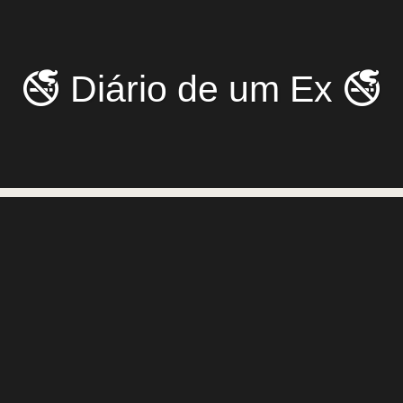
🚭 Diário de um Ex 🚭