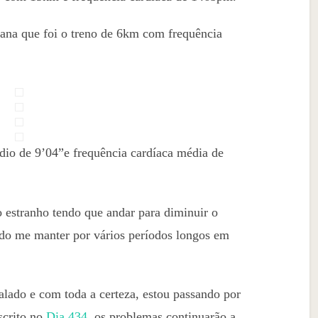
mana que foi o treno de 6km com frequência
io de 9’04”e frequência cardíaca média de
o estranho tendo que andar para diminuir o
do me manter por vários períodos longos em
ado e com toda a certeza, estou passando por
scrito no
Dia 434
, os problemas continuarão a