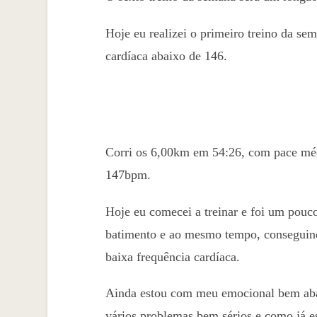
Hoje eu realizei o primeiro treino da se
cardíaca abaixo de 146.
Corri os 6,00km em 54:26, com pace méd
147bpm.
Hoje eu comecei a treinar e foi um pouc
batimento e ao mesmo tempo, conseguin
baixa frequência cardíaca.
Ainda estou com meu emocional bem abal
vários problemas bem sérios e como já e