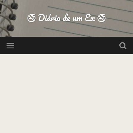
🚭 Diário de um Ex 🚭