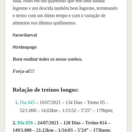
final, rodei em um quarteirão que tem uma subida
íngreme e um descida também bem íngreme, terminando
o treino com um ótimo tempo e com a variação de
altimetria nos últimos quilômetros.
#acordaevai
#treinopago
Bora realizar todos os nosso sonhos.
Força aí!!!
Relação de treinos longos:
Dia 845
– 10/07/2021 – 134 Dias – Treino 05 –
52/1.000 – 14,02km – 1:15:52 – 5’25” – 179bpm;
2.
Dia 859
– 24/07/2021 – 120 Dias – Treino 014 –
149/1.000 – 21,12km – 1:54:03 – 5’24” – 173bpm;