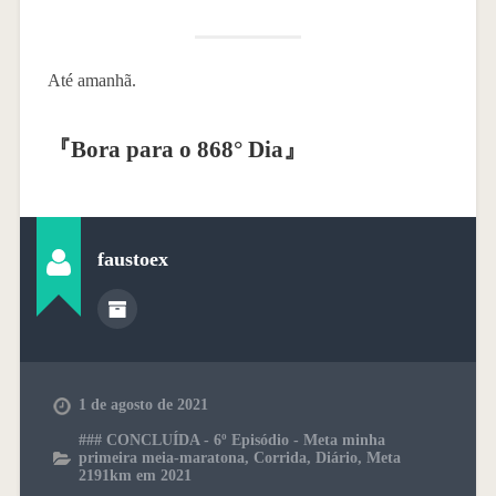
Até amanhã.
『
Bora para o 868° Dia
』
faustoex
1 de agosto de 2021
### CONCLUÍDA - 6º Episódio - Meta minha
primeira meia-maratona
,
Corrida
,
Diário
,
Meta
2191km em 2021