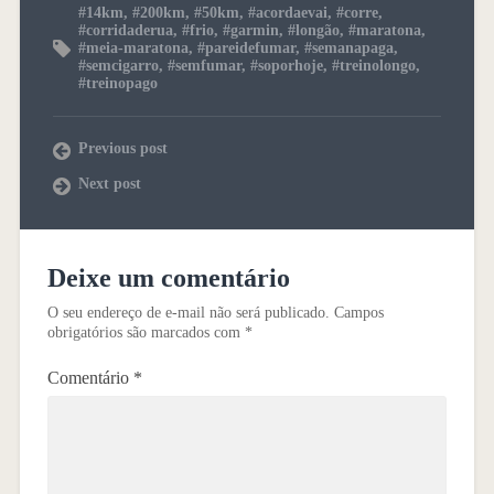
#14km
,
#200km
,
#50km
,
#acordaevai
,
#corre
,
#corridaderua
,
#frio
,
#garmin
,
#longão
,
#maratona
,
#meia-maratona
,
#pareidefumar
,
#semanapaga
,
#semcigarro
,
#semfumar
,
#soporhoje
,
#treinolongo
,
#treinopago
Previous post
Next post
Deixe um comentário
O seu endereço de e-mail não será publicado.
Campos
obrigatórios são marcados com
*
Comentário
*