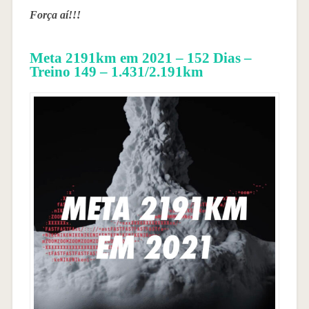
Força aí!!!
Meta 2191km em 2021 – 152 Dias –
Treino 149 – 1.431/2.191km