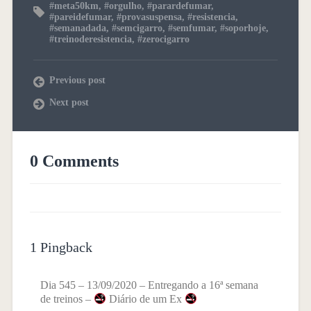
#meta50km
,
#orgulho
,
#parardefumar
,
#pareidefumar
,
#provasuspensa
,
#resistencia
,
#semanadada
,
#semcigarro
,
#semfumar
,
#soporhoje
,
#treinoderesistencia
,
#zerocigarro
Previous post
Next post
0 Comments
1 Pingback
Dia 545 – 13/09/2020 – Entregando a 16ª semana
de treinos –
Diário de um Ex