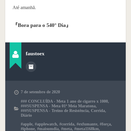
Até amanhã.
『
Bora para o 540° Dia
』
faustoex
7 de setembro de 2020
### CONCLUÍDA - Meta 1 ano de cigarro x 1000
,
###SUSPENSA - Meta 01ª Meia Maratona
,
###SUSPENSA - Treino de Resistência
,
Corrida
,
Diário
#apple
,
#applewatch
,
#corrida
,
#exfumante
,
#força
,
#iphone
,
#maisumdia
,
#meta
,
#meta1168km
,