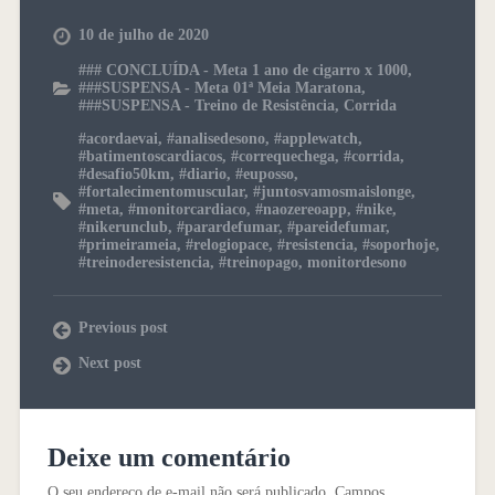
10 de julho de 2020
### CONCLUÍDA - Meta 1 ano de cigarro x 1000
,
###SUSPENSA - Meta 01ª Meia Maratona
,
###SUSPENSA - Treino de Resistência
,
Corrida
#acordaevai
,
#analisedesono
,
#applewatch
,
#batimentoscardiacos
,
#correquechega
,
#corrida
,
#desafio50km
,
#diario
,
#euposso
,
#fortalecimentomuscular
,
#juntosvamosmaislonge
,
#meta
,
#monitorcardiaco
,
#naozereoapp
,
#nike
,
#nikerunclub
,
#parardefumar
,
#pareidefumar
,
#primeirameia
,
#relogiopace
,
#resistencia
,
#soporhoje
,
#treinoderesistencia
,
#treinopago
,
monitordesono
Previous post
Next post
Deixe um comentário
O seu endereço de e-mail não será publicado.
Campos