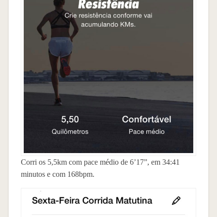
Corri os 5,5km com pace médio de 6’17”, em 34:41
minutos e com 168bpm.