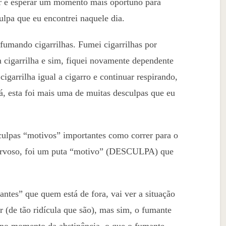
tar e esperar um momento mais oportuno para
culpa que eu encontrei naquele dia.
fumando cigarrilhas. Fumei cigarrilhas por
 cigarrilha e sim, fiquei novamente dependente
igarrilha igual a cigarro e continuar respirando,
á, esta foi mais uma de muitas desculpas que eu
sculpas “motivos” importantes como correr para o
nervoso, foi um puta “motivo” (DESCULPA) que
antes” que quem está de fora, vai ver a situação
r (de tão ridícula que são), mas sim, o fumante
 no momento da abstinência, o que o fumante