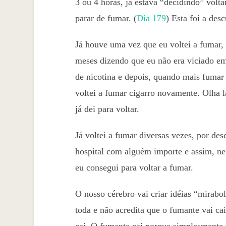
3 ou 4 horas, já estava “decidindo” vol
parar de fumar. (
Dia 179
) Esta foi a des
Já houve uma vez que eu voltei a fumar, 
meses dizendo que eu não era viciado em
de nicotina e depois, quando mais fumar c
voltei a fumar cigarro novamente. Olha l
já dei para voltar.
Já voltei a fumar diversas vezes, por de
hospital com alguém importe e assim, 
eu consegui para voltar a fumar.
O nosso cérebro vai criar idéias “mirabol
toda e não acredita que o fumante vai cai
cai. O fumante cai porque simplesmente