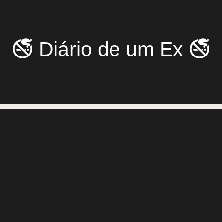
🚭 Diário de um Ex 🚭