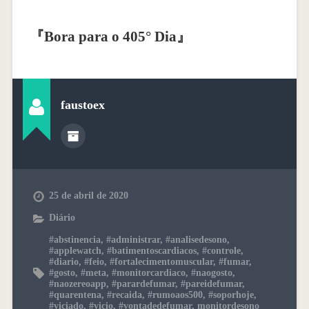
『
Bora para o 405° Dia
』
faustoex
25 de abril de 2020
Diário
#abstinencia
,
#administrar
,
#analisedesono
,
#applewatch
,
#batimentoscardiacos
,
#controle
,
#diario
,
#feio
,
#fortalecimentomuscular
,
#fumar
,
#gosto
,
#meta
,
#monitorcardiaco
,
#naogosto
,
#naozereoapp
,
#parardefumar
,
#pareidefumar
,
#quarentena
,
#recaida
,
#rumoaos500
,
#soporhoje
,
#viciado
,
#vicio
,
#vontadedefumar
,
monitordesono