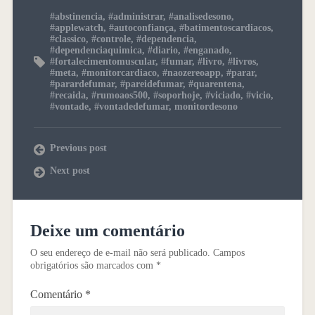
#abstinencia
,
#administrar
,
#analisedesono
,
#applewatch
,
#autoconfiança
,
#batimentoscardiacos
,
#classico
,
#controle
,
#dependencia
,
#dependenciaquimica
,
#diario
,
#enganado
,
#fortalecimentomuscular
,
#fumar
,
#livro
,
#livros
,
#meta
,
#monitorcardiaco
,
#naozereoapp
,
#parar
,
#parardefumar
,
#pareidefumar
,
#quarentena
,
#recaida
,
#rumoaos500
,
#soporhoje
,
#viciado
,
#vicio
,
#vontade
,
#vontadedefumar
,
monitordesono
Previous post
Next post
Deixe um comentário
O seu endereço de e-mail não será publicado.
Campos
obrigatórios são marcados com
*
Comentário
*