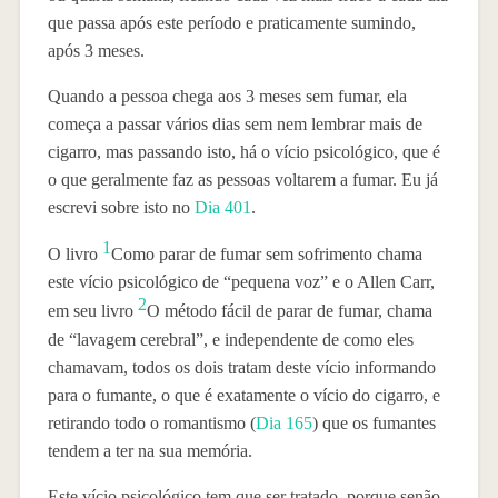
que passa após este período e praticamente sumindo,
após 3 meses.
Quando a pessoa chega aos 3 meses sem fumar, ela
começa a passar vários dias sem nem lembrar mais de
cigarro, mas passando isto, há o vício psicológico, que é
o que geralmente faz as pessoas voltarem a fumar. Eu já
escrevi sobre isto no
Dia 401
.
1
O livro
Como parar de fumar sem sofrimento chama
este vício psicológico de “pequena voz” e o Allen Carr,
2
em seu livro
O método fácil de parar de fumar, chama
de “lavagem cerebral”, e independente de como eles
chamavam, todos os dois tratam deste vício informando
para o fumante, o que é exatamente o vício do cigarro, e
retirando todo o romantismo (
Dia 165
) que os fumantes
tendem a ter na sua memória.
Este vício psicológico tem que ser tratado, porque senão,