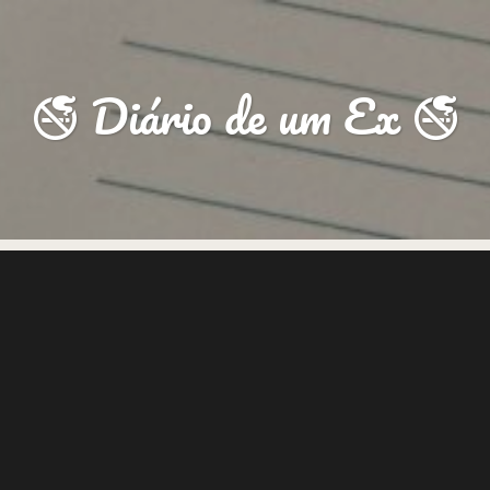
🚭 Diário de um Ex 🚭