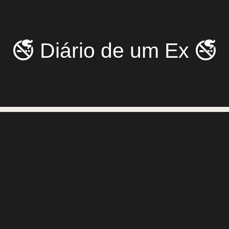
🚭 Diário de um Ex 🚭