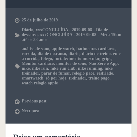
25 de julho de 2019
Diário
,
xxxCONCLUÍDA - 2019-09-08 - Dia de
descanso
,
xxxCONCLUÍDA - 2019-09-08 - Meta 15km
até os 38 anos
análise de sono
,
apple watch
,
batimentos cardíacos
,
corrida
,
dia de descanso
,
diario
,
diario de treino
,
eu e
a corrida
,
fôlego
,
fortalecimento muscular
,
gripe
,
Monitor cardíaco
,
monitor de sono
,
Não Zere o App
,
nike
,
nike run
,
nike run club
,
nike running
,
nike
treinador
,
parar de fumar
,
relogio pace
,
resfriado
,
smartwatch
,
só por hoje
,
treinador
,
treino pago
,
watch relogio apple
Previous post
Next post