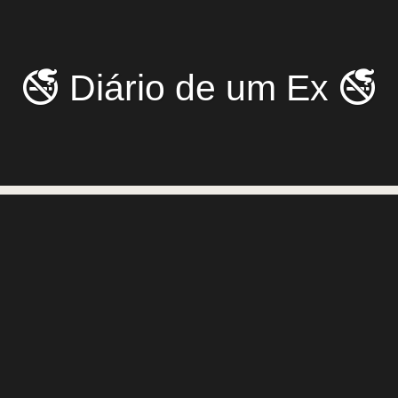
🚭 Diário de um Ex 🚭