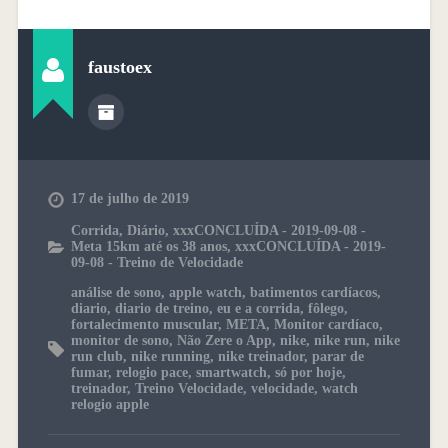
faustoex
17 de julho de 2019
Corrida
,
Diário
,
xxxCONCLUÍDA - 2019-09-08 -
Meta 15km até os 38 anos
,
xxxCONCLUÍDA - 2019-
09-08 - Treino de Velocidade
análise de sono
,
apple watch
,
batimentos cardíacos
,
diario
,
diario de treino
,
eu e a corrida
,
fôlego
,
fortalecimento muscular
,
META
,
Monitor cardíaco
,
monitor de sono
,
Não Zere o App
,
nike
,
nike run
,
nike
run club
,
nike running
,
nike treinador
,
parar de
fumar
,
relogio pace
,
smartwatch
,
só por hoje
,
treinador
,
Treino Velocidade
,
velocidade
,
watch
relogio apple