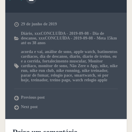
29 de junho de 2019
Diário
,
xxxCONCLUÍDA - 2019-09-08 - Dia de
descanso
,
xxxCONCLUÍDA - 2019-09-08 - Meta 15km
até os 38 anos
acorda e vai
,
análise de sono
,
apple watch
,
batimentos
cardíacos
,
dia de descanso
,
diario
,
diario de treino
,
eu
e a corrida
,
fortalecimento muscular
,
Monitor
cardíaco
,
monitor de sono
,
Não Zere o App
,
nike
,
nike
run
,
nike run club
,
nike running
,
nike treinador
,
parar de fumar
,
relogio pace
,
smartwatch
,
só por
hoje
,
treinador
,
treino pago
,
watch relogio apple
Previous post
Next post
Deixe um comentário