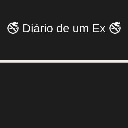
🚭 Diário de um Ex 🚭