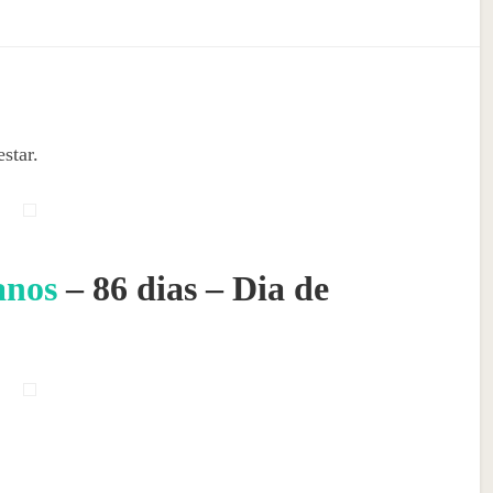
star.
anos
– 86 dias – Dia de