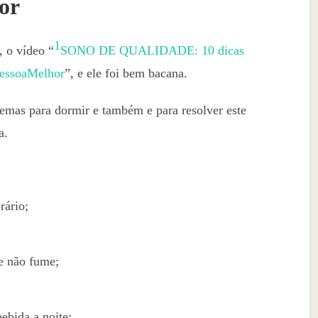
or
1
, o vídeo “
SONO DE QUALIDADE: 10 dicas
PessoaMelhor
”, e ele foi bem bacana.
emas para dormir e também e para resolver este
a.
ário;
 e não fume;
ebida a noite;