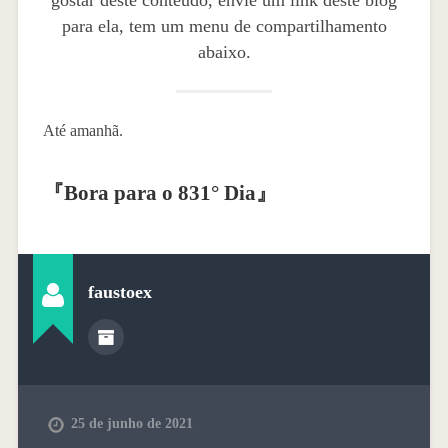
gostar deste conteúdo, envie um link deste blog
para ela, tem um menu de compartilhamento
abaixo.
Até amanhã.
『
Bora para o 831° Dia
』
faustoex
25 de junho de 2021