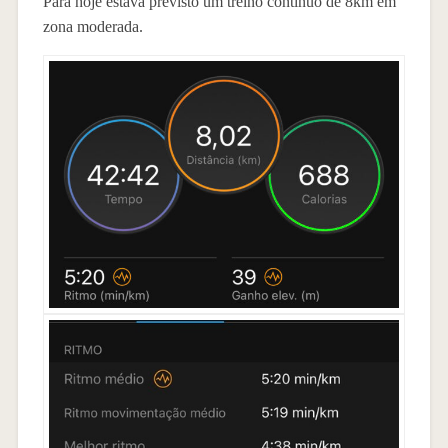
Para hoje estava previsto um treino contínuo de 8km em
zona moderada.