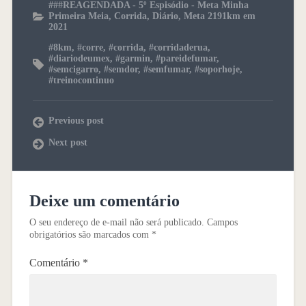
###REAGENDADA - 5º Espisódio - Meta Minha
Primeira Meia
,
Corrida
,
Diário
,
Meta 2191km em
2021
#8km
,
#corre
,
#corrida
,
#corridaderua
,
#diariodeumex
,
#garmin
,
#pareidefumar
,
#semcigarro
,
#semdor
,
#semfumar
,
#soporhoje
,
#treinocontinuo
Previous post
Next post
Deixe um comentário
O seu endereço de e-mail não será publicado.
Campos
obrigatórios são marcados com
*
Comentário
*