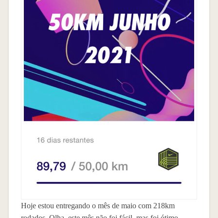
Hoje estou entregando o mês de maio com 218km
rodados. Olha, este mês não foi fácil, mas foi ótimo.