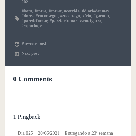
2021
#bora
,
#corre
,
#correr
,
#corrida
,
#diariodeumex
,
#dores
,
#euconsegui
,
#euconsigo
,
#frio
,
#garmin
,
#paredefumar
,
#pareidefumar
,
#semcigarro
,
#soporhoje
Previous post
Next post
0 Comments
1 Pingback
Dia 825 – 20/06/2021 – Entregando a 23ª semana