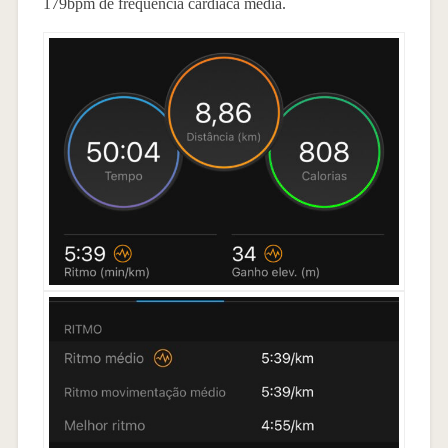
179bpm de frequência cardíaca média.