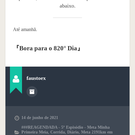
abaixo.
Até amanhã.
『
Bora para o 820° Dia
』
faustoex
14 de junho de 2021
###REAGENDADA - 5º Espisódio - Meta Minha
Primeira Meia
,
Corrida
,
Diário
,
Meta 2191km em