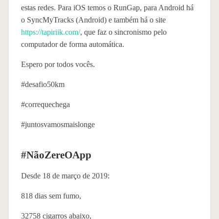
estas redes. Para iOS temos o RunGap, para Android há
o SyncMyTracks (Android) e também há o site
https://tapiriik.com/
, que faz o sincronismo pelo
computador de forma automática.
Espero por todos vocês.
#desafio50km
#correquechega
#juntosvamosmaislonge
#NãoZereOApp
Desde 18 de março de 2019:
818 dias sem fumo,
32758 cigarros abaixo,