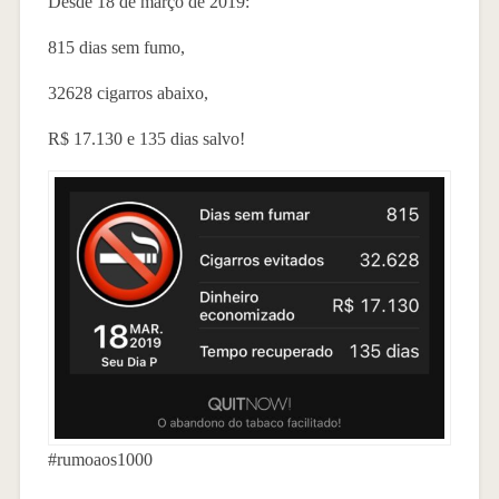
Desde 18 de março de 2019:
815 dias sem fumo,
32628 cigarros abaixo,
R$ 17.130 e 135 dias salvo!
#rumoaos1000