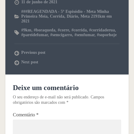
11 de junho de 2021
###REAGENDADA - 5º Espisódio - Meta Minha
Primeira Meia
,
Corrida
,
Diário
,
Meta 2191km em
2021
#9km
,
#boraqueda
,
#corre
,
#corrida
,
#corridaderua
,
#pareidefumar
,
#semcigarro
,
#semfumar
,
#soporhoje
Previous post
Next post
Deixe um comentário
O seu endereço de e-mail não será publicado.
Campos
obrigatórios são marcados com
*
Comentário
*