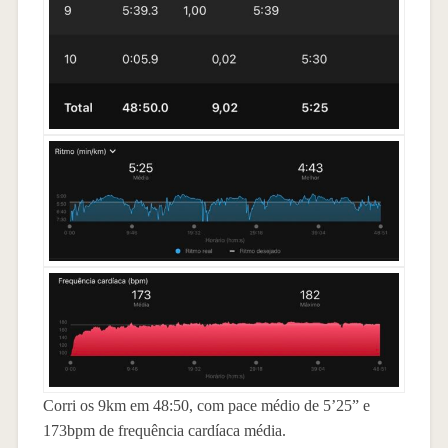
Corri os 9km em 48:50, com pace médio de 5’25” e
173bpm de frequência cardíaca média.