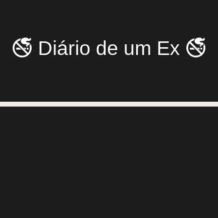
🚭 Diário de um Ex 🚭