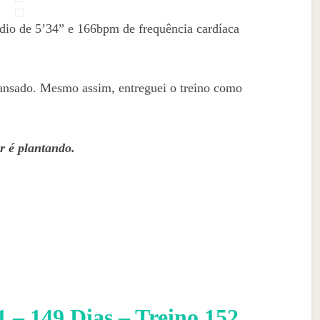
io de 5’34” e 166bpm de frequência cardíaca
 cansado. Mesmo assim, entreguei o treino como
r é plantando.
– 149 Dias – Treino 152