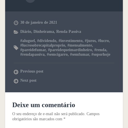
30 de janeiro de 2021
Diário
,
Dinheirama
,
Renda Passiva
#aluguel
,
#dividendo
,
#investimento
,
#juros
,
#lucro
,
#lucrosobrecapitalproprio
,
#mensalmente
,
#pareidefumar
,
#pareidequeimardinheiro
,
#renda
,
#rendapassiva
,
#semcigarro
,
#semfumar
,
#soporhoje
Previous post
Next post
Deixe um comentário
O seu endereço de e-mail não será publicado.
Campos
obrigatórios são marcados com
*