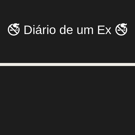
🚭 Diário de um Ex 🚭