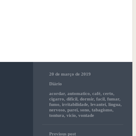
20 de março de 2019
Diário
acordar
,
automatico
,
café
,
certo
,
cigarro
,
dificil
,
dormir
,
facil
,
fumar
,
fumo
,
irritabilidade
,
levantei
,
lingua
,
nervoso
,
parei
,
sono
,
tabagismo
,
tontura
,
vicio
,
vontade
Previous post